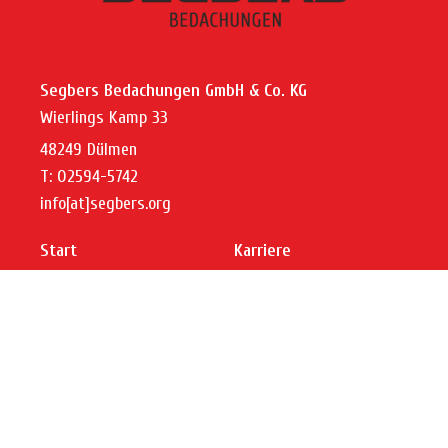
Segbers Bedachungen GmbH & Co. KG
Wierlings Kamp 33
48249 Dülmen
T: 02594-5742
info[at]segbers.org
Start
Karriere
Über uns
Ausbildung
Blog
Kontakt
Leistungen
Impressum
Referenzen
Datenschutz
Barrierefreiheit